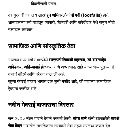
विक्रीसाठी येतात.
दर गुरुवारी गावात
१ लाखांहून अधिक लोकांची गर्दी (footfalls)
होते.
आसपासच्या सर्व गावांतून व्यापारी, शेतकरी आणि खरेदीदार येथे जमून मोठी
उलाढाल करतात.
सामाजिक आणि सांस्कृतिक ठेवा
गावाच्या मध्यभागी उभारलेले
छत्रपती शिवाजी महाराज
,
डॉ. बाबासाहेब
आंबेडकर
,
अहिल्याबाई होळकर
आणि
अण्णाभाऊ साठे
यांच्या भव्य पुतळ्यांनी
गावाचं सौंदर्य आणि प्रेरणा वाढवली आहे.
जुन्या गेवराई बाजार भागात एक जुनी
मशीद
आहे, जी गावाच्या सामाजिक
ऐक्याचं प्रतीक आहे.
नवीन गेवराई बाजाराचा विस्तार
सन २०२० नंतर गावाने वेगाने प्रगती केली.
महेश माने
यांनी चालवलेले
महाअे
सेवा केंद्र
गावातील नागरिकांना सरकारी सेवा सहज उपलब्ध करून देतं.